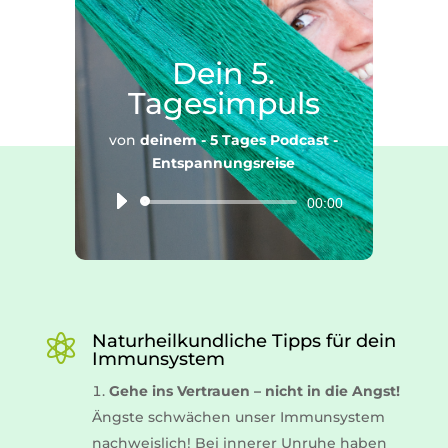
Dein 5.
Tagesimpuls
von
deinem - 5 Tages Podcast -
Entspannungsreise
Audio-
00:00
Player
Naturheilkundliche Tipps für dein

Immunsystem
Gehe ins Vertrauen – nicht in die Angst!
Ängste schwächen unser Immunsystem
nachweislich! Bei innerer Unruhe haben