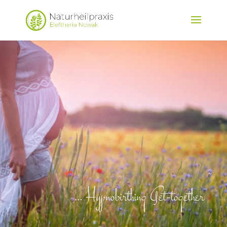
… Hypnobirthing Get-together